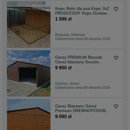
Kojec Boks dla psa Kojec 3x2
PRODUCENT Kojec Dostawa
Montaż Kojce dla psów
1 599 zł
WZMOCNIONE kojce
PROMOCJA !!!
Białystok, Antoniuk
Odświeżono dnia 09 sierpnia 2026
Garaż PREMIUM Blaszak
Garaż blaszany Garaże
ORZECH Złoty Dąb Grafit 6x6
9 900 zł
7x6 8x6 9x6 PREMIUM garaż
Garaże blaszane Producent
Promocja !!!
Gdańsk, Jasień
Odświeżono dnia 09 sierpnia 2026
Garaż Blaszany Garaż
Premium DREWNOPODOBNY
garaż Garaże 6x5 6x6 7x6
9 090 zł
8x6 9x6 producent Garaże
PREMIUM ZŁOTY DĄB
ORZECH GRAFIT Promocja !