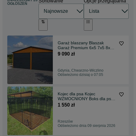
ZNALEŹLIŚMY 26
Sortowanie
Opcje przeglądania
OGŁOSZEŃ
Garaż blaszany Blaszak
Garaż Premium 6x5 7x5 8x5
9x5 6x6 7x6 8x6 9x6 DĄB
9 090 zł
ORZECH GRAFIT garaż na
wymiar Garaże blaszane
Premium Producent Promocja
Gdynia, Chwarzno-Wiczlino
!!!
Odświeżono dzisiaj o 07:05
Kojec dla psa Kojec
WZMOCNIONY Boks dla psa
3x2 Kojce PRODUCENT
1 550 zł
kojców dla psów DOSTAWA i
MONTAŻ
Rzeszów
Odświeżono dnia 09 sierpnia 2026