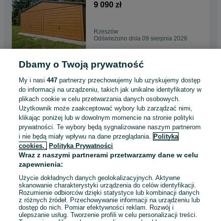
9x5 6x6 7x6 8x6 9x6 DĄB
9 090 zł
ORZECH GRAFIT garaż
PREMIUM na wymiar Garaże
blaszane Producent Promocja
Rzeszów
!!!
Odświeżono dnia 09 sierpnia 2026
Dbamy o Twoją prywatność
Garaż blaszany Garaż
PREMIUM Wzmocniony
My i nasi
447
partnerzy przechowujemy lub uzyskujemy dostęp
PRODUCENT garaz blaszak
5 999 zł
do informacji na urządzeniu, takich jak unikalne identyfikatory w
4x5 4x6 4x7 4x8 6x5 6x6 9x6
plikach cookie w celu przetwarzania danych osobowych.
garaże blaszane
Użytkownik może zaakceptować wybory lub zarządzać nimi,
WZMOCNIONE garaże
Warszawa, Białołęka
WARSZAWA
klikając poniżej lub w dowolnym momencie na stronie polityki
Odświeżono dnia 09 sierpnia 2026
prywatności. Te wybory będą sygnalizowane naszym partnerom
i nie będą miały wpływu na dane przeglądania.
Polityka
cookies,
Polityka Prywatności
Kojec dla psa 3x2 SOLIDNY
Wraz z naszymi partnerami przetwarzamy dane w celu
Boks dla psa Kojec
zapewnienia:
WZMOCNIONY Kojce dla
1 550 zł
psów PRODUCENT Kojce dla
Użycie dokładnych danych geolokalizacyjnych. Aktywne
psów PROMOCJA !!!
skanowanie charakterystyki urządzenia do celów identyfikacji.
Rozumienie odbiorców dzięki statystyce lub kombinacji danych
Radom
z różnych źródeł. Przechowywanie informacji na urządzeniu lub
09 sierpnia 2026
dostęp do nich. Pomiar efektywności reklam. Rozwój i
ulepszanie usług. Tworzenie profili w celu personalizacji treści.