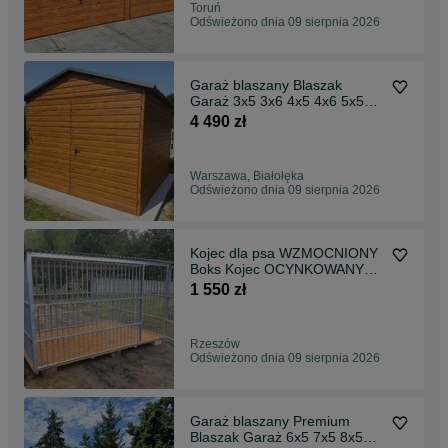
Toruń
Odświeżono dnia 09 sierpnia 2026
Garaż blaszany Blaszak
Garaż 3x5 3x6 4x5 4x6 5x5
5x6 6x5 7x5 8x5 9x5 6x6 7x6
4 490 zł
8x6 9x6 garaz PREMIUM
garaż Wzmocniony Garaże
blaszane Producent Promocja
Warszawa, Białołęka
Odświeżono dnia 09 sierpnia 2026
Kojec dla psa WZMOCNIONY
Boks Kojec OCYNKOWANY
Kojec 3x2 SOLIDNY Kojce dla
1 550 zł
psów Dostawa Montaż Kojce
dla psów PRODUCENT kojce
PROMOCJA !!!
Rzeszów
Odświeżono dnia 09 sierpnia 2026
Garaż blaszany Premium
Blaszak Garaż 6x5 7x5 8x5